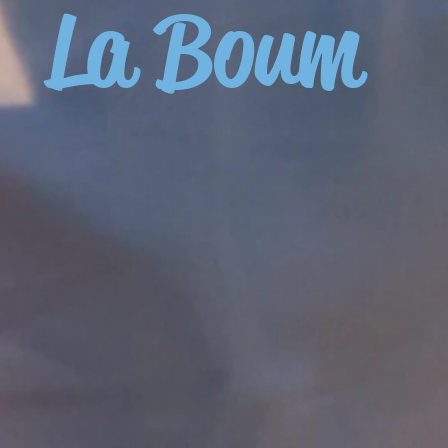
La Boum