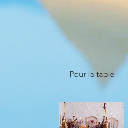
Pour la table