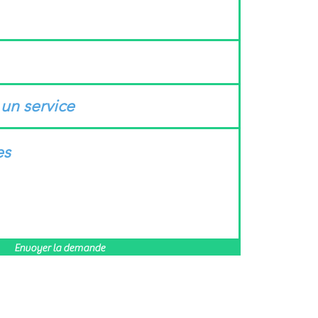
Envoyer la demande