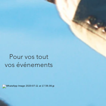
Pour vos tout
vos événements