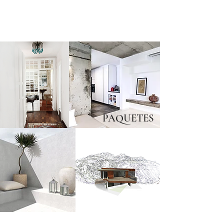
Carnets
PAQUETES
3
D