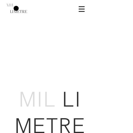
MIL
LI
MET
E
R